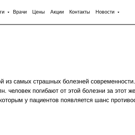
нике
Услуги
Врачи
Цены
Акции
Контакты
Нов
уги
Врачи
Цены
Акции
Контакты
Новости
ой из самых страшных болезней современности.
н. человек погибают от этой болезни за этот ж
которым у пациентов появляется шанс противос