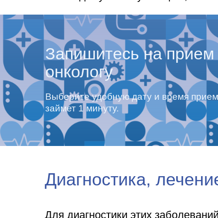
Запишитесь на прием 
онкологу
Выберите удобную дату и время прием
займет 1 минуту.
Диагностика, лечени
Для диагностики этих заболеваний