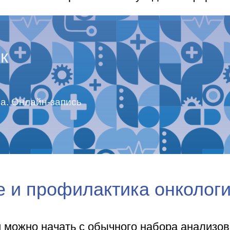
к
а. Онлайн-запись
е и профилактика онколог
 можно начать с обычного набора анализов