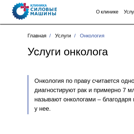
О кли
О клинике
Усл
Главная
/
Услуги
/
Онкология
Услуги онколога
Онкология по праву считается одн
диагностируют рак и примерно 7 мл
называют онкологами – благодаря 
у нее.